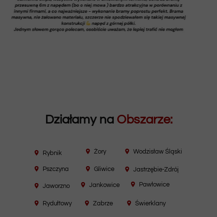
Działamy na
Obszarze:
Żory
Wodzisław Śląski
Rybnik
Pszczyna
Gliwice
Jastrzębie-Zdrój
Pawłowice
Jankowice
Jaworzno
Rydułtowy
Zabrze
Świerklany