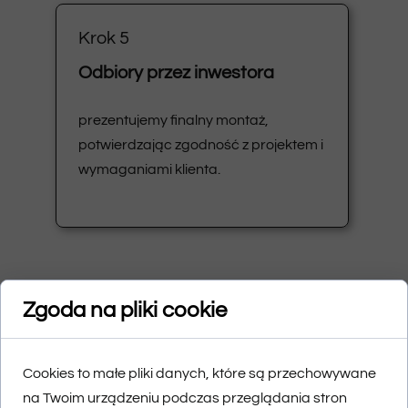
Krok 5
Odbiory przez inwestora
prezentujemy finalny montaż,
potwierdzając zgodność z projektem i
wymaganiami klienta.
Wybierz balustradę od
Zgoda na pliki cookie
AMTRANS
Cookies to małe pliki danych, które są przechowywane
AMTRANS
na Twoim urządzeniu podczas przeglądania stron