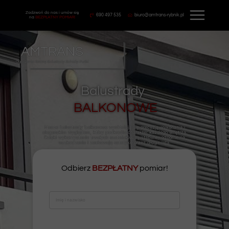
Zadzwoń do nas i umów się
690 497 535
biuro@amtrans-rybnik.pl
na
BEZPŁATNY
POMIAR!
AMTRANS
Ogrodzenia • Bramy• Balustrady • Schody • Furtki
Balustrady
BALKONOWE
Nasze balustrady balkonowe wyróżniają się precyzją wykonania i
eleganckim wyglądem, który podkreśla charakter każdego wnętrza.
Dzięki wykorzystaniu trwałych materiałów są stabilne, odporne na
uszkodzenia i zachowują estetykę przez długie lata.
Odbierz
BEZPŁATNY
pomiar!