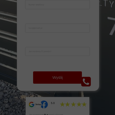
Wyślij
5.0
Na podstawie
51 +
opinii z Google