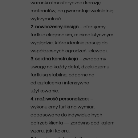
warunki atmosferyczne i korozję
materiałów, co gwarantuje wieloletnią
wytrzymałość.
2. nowoczesny design
– oferujemy
furtki o eleganckim, minimalistycznym
wyglądzie, które idealnie pasują do
współczesnych ogrodzeń i elewacji.
3. solidna konstrukcja
– zwracamy
uwagę na każdy detal, dzięki czemu
furtki są stabilne, odporne na
odkształcenia i intensywne
użytkowanie.
4. możliwość personalizacji
–
wykonujemy furtki na wymiar,
dopasowane do indywidualnych
potrzeb klienta — zarówno pod kątem
wzoru, jak i koloru.