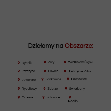
Działamy na
Obszarze:
Żory
Wodzisław Śląski
Rybnik
Pszczyna
Gliwice
Jastrzębie-Zdrój
Pawłowice
Jankowice
Jaworzno
Rydułtowy
Zabrze
Świerklany
Orzesze
Katowice
Radlin