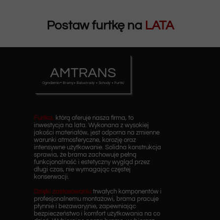
Postaw furtkę na
LATA
AMTRANS
• Bramy• Balustrady • Schody • Furtki
Ogrodzenia
Furtka,
którą oferuje nasza firma, to
inwestycja na lata. Wykonana z wysokiej
jakości materiałów, jest odporna na zmienne
warunki atmosferyczne, korozję oraz
intensywne użytkowanie. Solidna konstrukcja
sprawia, że brama zachowuje pełną
funkcjonalność i estetyczny wygląd przez
długi czas, nie wymagając częstej
konserwacji.
Dzięki zastosowaniu
trwałych komponentów i
profesjonalnemu montażowi, brama pracuje
płynnie i bezawaryjnie, zapewniając
bezpieczeństwo i komfort użytkowania na co