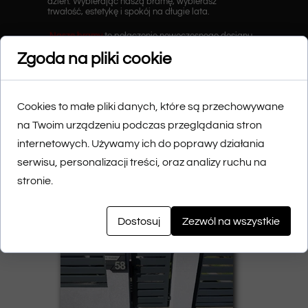
dzień. Wybierając naszą bramę, wybierasz
trwałość, estetykę i spokój na długie lata.
Nasze bramy
to połączenie nowoczesnego designu,
najwyższej jakości materiałów i błyskawicznego czasu
Zgoda na pliki cookie
realizacji. Wyróżniamy się na tle konkurencji tym, że
każde zlecenie traktujemy indywidualnie,
dostosowując projekt do potrzeb klienta oraz specyfiki
miejsca montażu.
Cookies to małe pliki danych, które są przechowywane
na Twoim urządzeniu podczas przeglądania stron
internetowych. Używamy ich do poprawy działania
serwisu, personalizacji treści, oraz analizy ruchu na
stronie.
Dostosuj
Zezwól na wszystkie