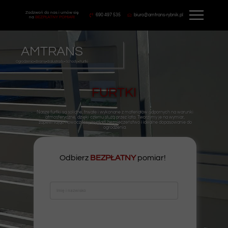
Zadzwoń do nas i umów się
690 497 535
biuro@amtrans-rybnik.pl
na
BEZPŁATNY
POMIAR!
AMTRANS
Ogrodzenia • Bramy• Balustrady • Schody • Furtki
FURTKI
Nasze furtki są solidne, trwałe i wykonane z materiałów odpornych na warunki
atmosferyczne, dzięki czemu służą przez lata. Tworzymy je na wymiar,
zapewniając nowoczesny wygląd, bezpieczeństwo i idealne dopasowanie do
ogrodzenia.
Odbierz
BEZPŁATNY
pomiar!